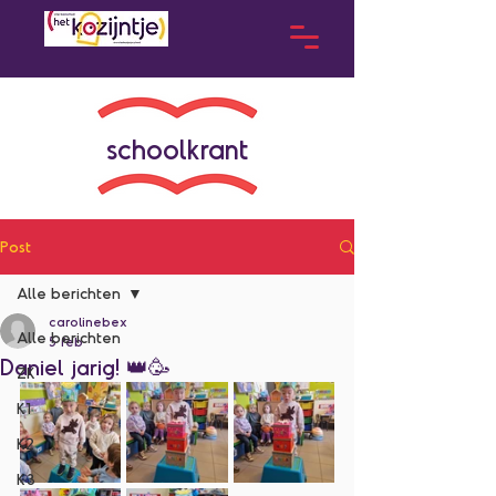
schoolkrant
Post
Alle berichten
carolinebex
Alle berichten
5 feb
Daniel jarig! 👑🥳
ZK
K1
K2
K3