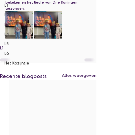
bekeken en het liedje van Drie Koningen 
L1
gezongen.
L2
L3
L4
L5
L1
L6
Het Kozijntje
Recente blogposts
Alles weergeven