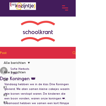
schoolkrant
Post
Alle berichten
Sofie Herbots
Alle berichten
7 jan
Drie Koningen 👑
ZK
Vandaag hebben we in de klas Drie Koningen 
K1
gevierd. We aten samen kleine cakejes waarin 
drie bonen verstopt waren. De kinderen die 
K2
een boon vonden, waren onze koningen 👑.
K3
Daarnaast hebben we samen een kort filmpje 