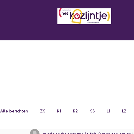
Alle berichten
ZK
K1
K2
K3
L1
L2
marleendroogmans
14 feb
0 minuten om te 