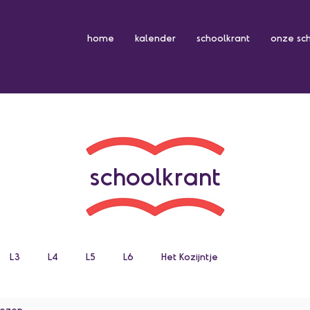
home
kalender
schoolkrant
onze sc
schoolkrant
L3
L4
L5
L6
Het Kozijntje
lezen