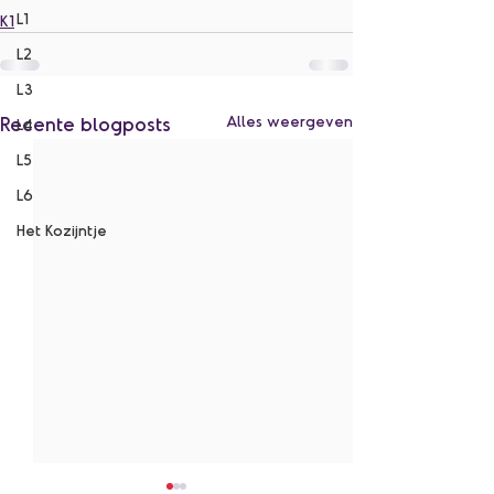
L1
K1
L2
L3
Recente blogposts
Alles weergeven
L4
L5
L6
Het Kozijntje