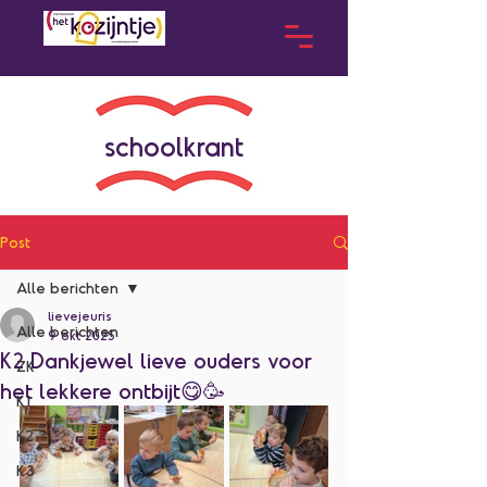
schoolkrant
Post
Alle berichten
lievejeuris
Alle berichten
9 okt 2025
K2 Dankjewel lieve ouders voor
ZK
het lekkere ontbijt😋🥳
K1
K2
K3