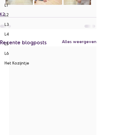
L1
K2
L2
L3
L4
Recente blogposts
Alles weergeven
L5
L6
Het Kozijntje