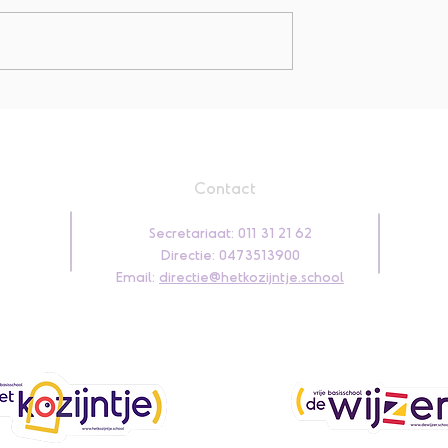
K3 Jarige Oliver! 🎂
ylie! 🎂
Contact
Secretariaat: 011 31 21 62
Directie: 0473513900
Email:
directie
@hetkozijntje.school