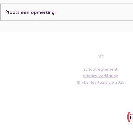
Plaats een opmerking...
K3 Jarige Za
K3 Kleuterdiploma 🎓
Info
schoolreglement
privacy verklaring
© vbs Het Kozijntje 2020