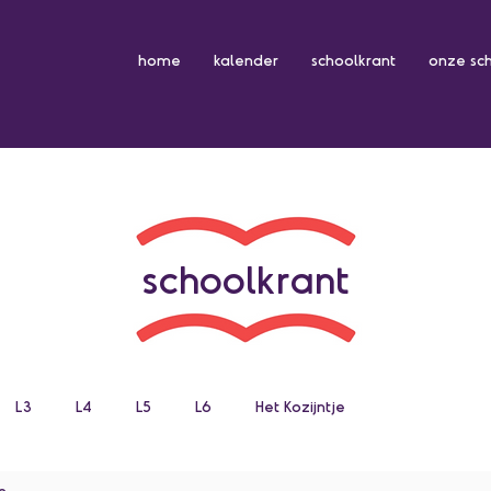
home
kalender
schoolkrant
onze sc
schoolkrant
L3
L4
L5
L6
Het Kozijntje
n