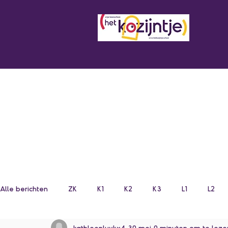
Alle berichten
ZK
K1
K2
K3
L1
L2
kathleenluykx4
30 mei
0 minuten om te leze