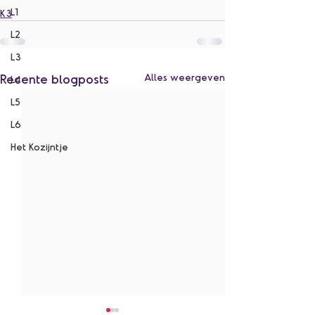
L1
K3
L2
L3
Recente blogposts
Alles weergeven
L4
L5
L6
Het Kozijntje