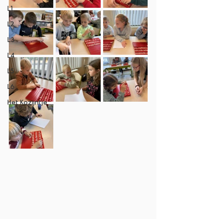
L1
L2
L3
L4
L5
L6
Het Kozijntje