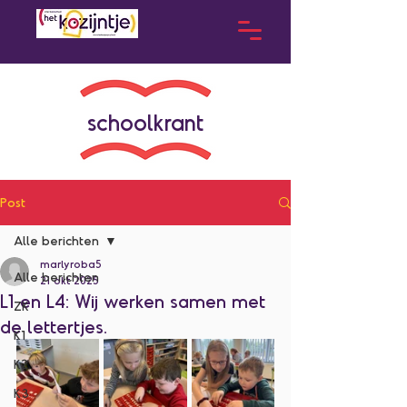
schoolkrant
Post
Alle berichten
marlyroba5
Alle berichten
21 okt 2025
L1 en L4: Wij werken samen met
ZK
de lettertjes.
K1
K2
K3