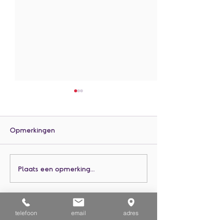
Opmerkingen
L1 Spelletjes spelen.
Sponsortocht Ki
Plaats een opmerking...
telefoon
email
adres