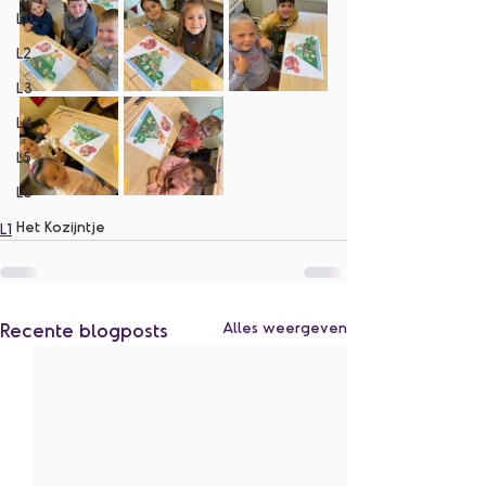
L1
L2
L3
L4
L5
L6
Het Kozijntje
L1
Recente blogposts
Alles weergeven