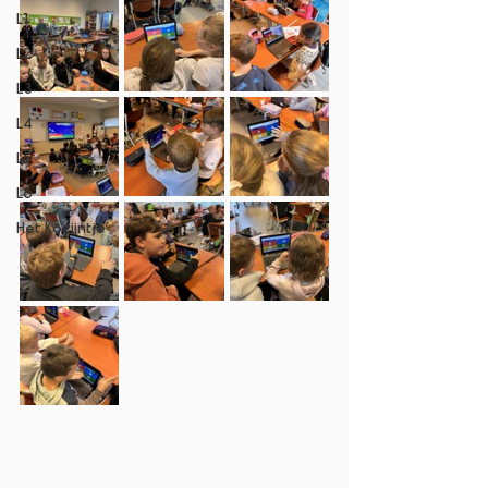
L1
L2
L3
L4
L5
L6
Het Kozijntje