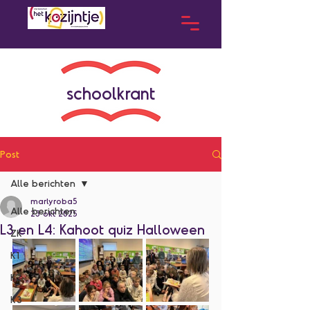
schoolkrant
Post
Alle berichten
marlyroba5
Alle berichten
23 okt 2025
L3 en L4: Kahoot quiz Halloween
ZK
K1
K2
K3