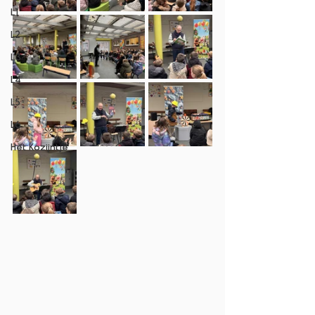
L1
L2
L3
L4
L5
L6
Het Kozijntje