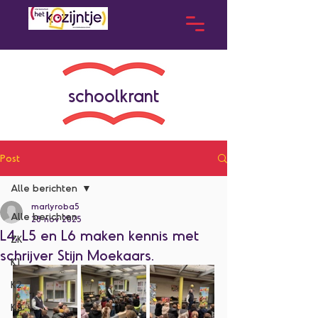
schoolkrant
Post
Alle berichten
marlyroba5
Alle berichten
28 nov 2025
L4, L5 en L6 maken kennis met
ZK
schrijver Stijn Moekaars.
K1
K2
K3