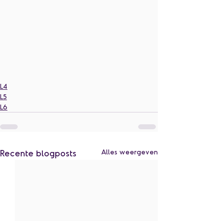
L4
L5
L6
Recente blogposts
Alles weergeven