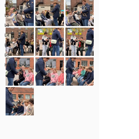
L1
L2
L3
L4
L5
L6
Het Kozijntje