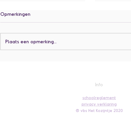
Opmerkingen
Plaats een opmerking...
L4: Buitenles met een lekker
L3 en L4: W
dorp
windje ☀️
Info
schoolreglement
privacy verklaring
© vbs Het Kozijntje 2020