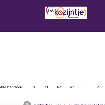
Alle berichten
ZK
K1
K2
K3
L1
L2
marlyroba5
8 sep 2025
0 minuten om te lez