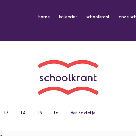
home
kalender
schoolkrant
onze sc
schoolkrant
L3
L4
L5
L6
Het Kozijntje
en