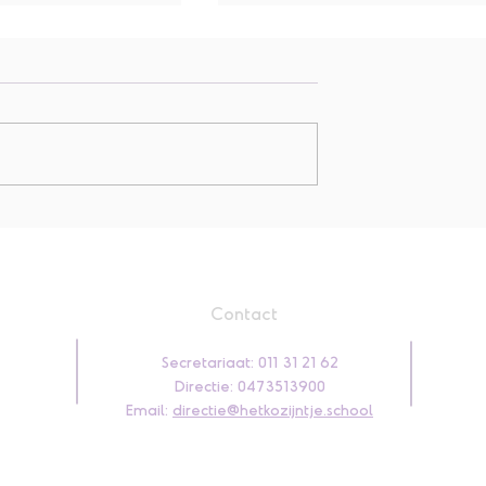
L4: De stabiele zijlig oefe
andelen in eigen
Contact
Secretariaat: 011 31 21 62
Directie: 0473513900
Email:
directie
@hetkozijntje.school