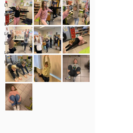
L1
L2
L3
L4
L5
L6
Het Kozijntje