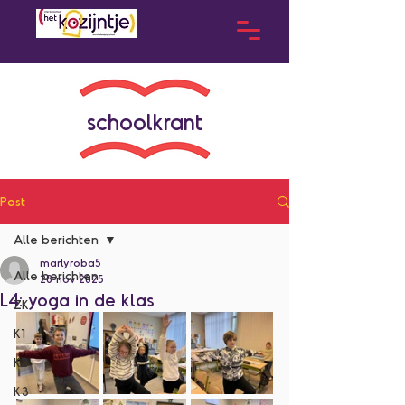
schoolkrant
Post
Alle berichten
marlyroba5
Alle berichten
28 nov 2025
L4: yoga in de klas
ZK
K1
K2
K3