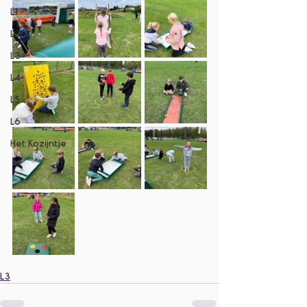
L1
L2
L3
L4
L5
L6
Het Kozijntje
L3