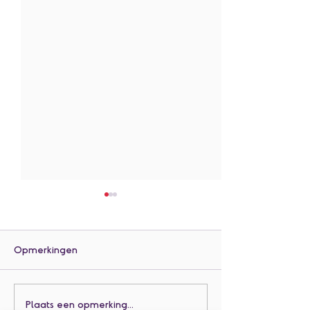
Opmerkingen
L3 en L4: Luuks
Knutselen voor
Plaats een opmerking...