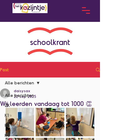
schoolkrant
Post
Alle berichten
daisysax
Alle berichten
22 sep 2025
Wij leerden vandaag tot 1000 👏
ZK
K1
K2
K3