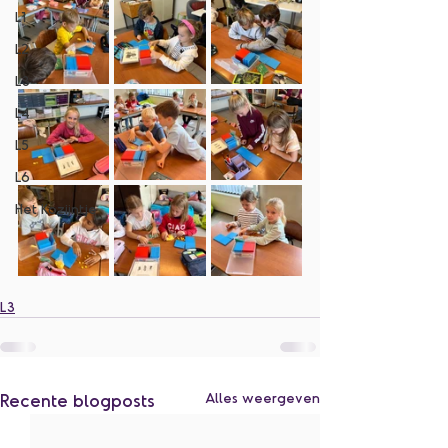
L1
L2
L3
L4
L5
L6
Het Kozijntje
L3
Recente blogposts
Alles weergeven