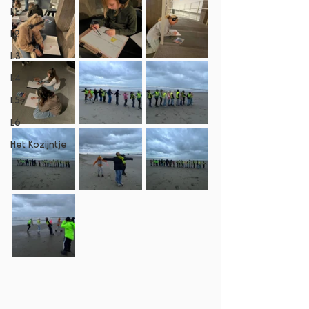
L1
L2
L3
L4
L5
L6
Het Kozijntje