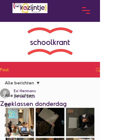
schoolkrant
Post
Alle berichten
Evi Hermans
Alle berichten
24 okt 2025
Zeeklassen donderdag
ZK
K1
K2
K3